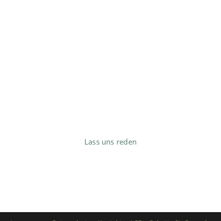
Du hast aktuell
Schmerzen
— warst schon oft in Behandlung doch die
Linderung hielt stets nur kurz an?
Lass uns reden