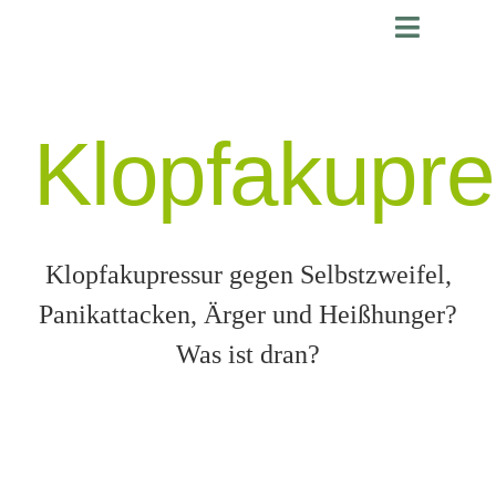
Zum
Toggle
Inhalt
springen
Navigati
Start
Workshops + Kurse
Klopfakupre
1:1
Online
Artikel
Klopfakupressur gegen Selbstzweifel,
Über
Panikattacken, Ärger und Heißhunger?
Login
Was ist dran?