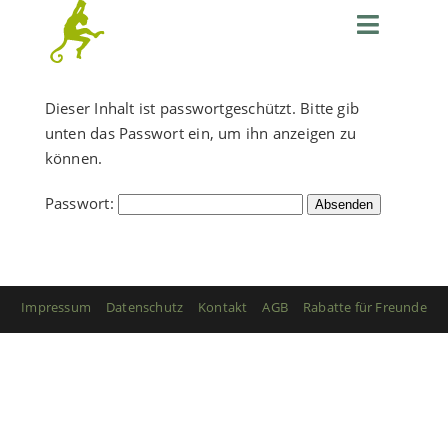
Zum
Toggle
Inhalt
springen
Navigati
Start
Dieser Inhalt ist passwortgeschützt. Bitte gib
Workshops + Kurse
unten das Passwort ein, um ihn anzeigen zu
1:1
können.
Online
Passwort:
Artikel
Über
Impressum
Datenschutz
Kontakt
AGB
Rabatte für Freunde
Login