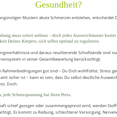
Gesundheit?
ngünstigen Mustern akute Schmerzen entstehen, entscheidet 
altung muss sofort wehtun – doch jedes Ausweichmuster kostet
keit Deines Körpers, sich selbst optimal zu regulieren.
gsverhältnisse und daraus resultierende Schiefstände sind nur
ervensystem in seiner Gesamtbewertung berücksichtigt.
n Rahmenbedingungen gut sind – Du Dich wohlfühlst, Stress ger
amt sicher ist – kann es sein, dass Du selbst deutliche Auswei
st. Doch:
 jede Schutzspannung hat ihren Preis.
ft schief gezogen oder zusammengepresst wird, werden Stof
ächtigt. Es kommt zu Reibung, schlechterer Versorgung, Nerve