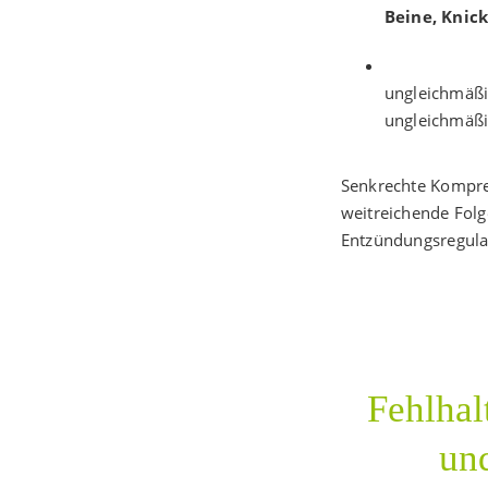
Beine, Knick
ungleichmäßi
ungleichmäßi
Senkrechte Kompre
weitreichende Folg
Entzündungsregula
Fehlha
un