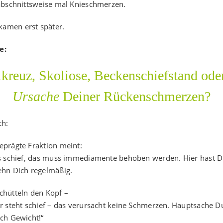
 abschnittsweise mal Knieschmerzen.
amen erst später.
e:
kreuz, Skoliose, Beckenschiefstand oder
Ursache
Deiner Rückenschmerzen?
ch:
eprägte Fraktion meint:
as schief, das muss immediamente behoben werden. Hier hast Du
ehn Dich regelmäßig.
chütteln den Kopf –
er steht schief – das verursacht keine Schmerzen. Hauptsache Du
ich Gewicht!“