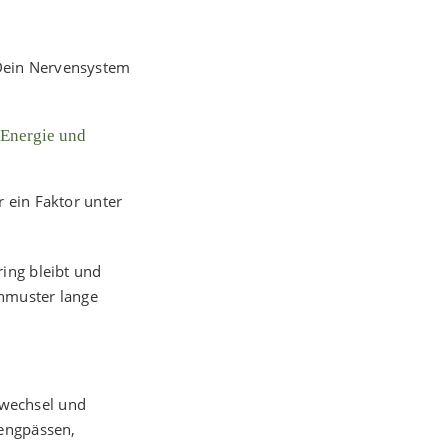
Dein Nervensystem
 Energie und
 ein Faktor unter
ing bleibt und
chmuster lange
fwechsel und
nengpässen,