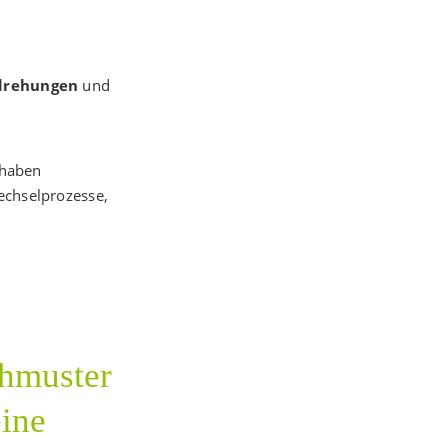
rdrehungen
und
 haben
echselprozesse,
hmuster
ine