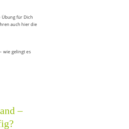
e Übung für Dich
ehren auch hier die
 wie gelingt es
tand –
fig?